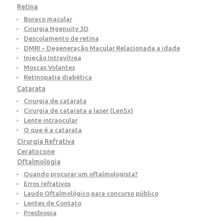
Retina
Buraco macular
Cirurgia Ngenuity 3D
Descolamento de retina
DMRI – Degeneração Macular Relacionada a idade
Injeção Intravítrea
Moscas Volantes
Retinopatia diabética
Catarata
Cirurgia de catarata
Cirurgia de catarata a laser (LenSx)
Lente intraocular
O que é a catarata
Cirurgia Refrativa
Ceratocone
Oftalmologia
Quando procurar um oftalmologista?
Erros refrativos
Laudo Oftalmológico para concurso público
Lentes de Contato
Presbiopia