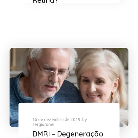
Retina?
16 de dezembro de 2019
by
sergioronei
DMRI – Degeneração