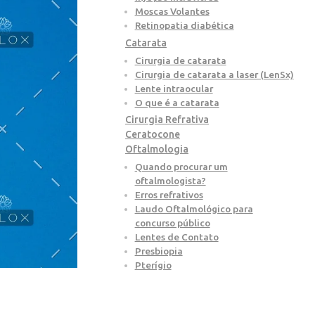
Moscas Volantes
Retinopatia diabética
Catarata
Cirurgia de catarata
Cirurgia de catarata a laser (LenSx)
Lente intraocular
O que é a catarata
Cirurgia Refrativa
Ceratocone
Oftalmologia
Quando procurar um
oftalmologista?
Erros refrativos
Laudo Oftalmológico para
concurso público
Lentes de Contato
Presbiopia
Pterígio