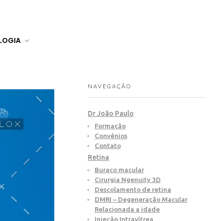
LOGIA
NAVEGAÇÃO
Dr João Paulo
Formação
Convênios
Contato
Retina
Buraco macular
Cirurgia Ngenuity 3D
Descolamento de retina
DMRI – Degeneração Macular
Relacionada a idade
Injeção Intravítrea