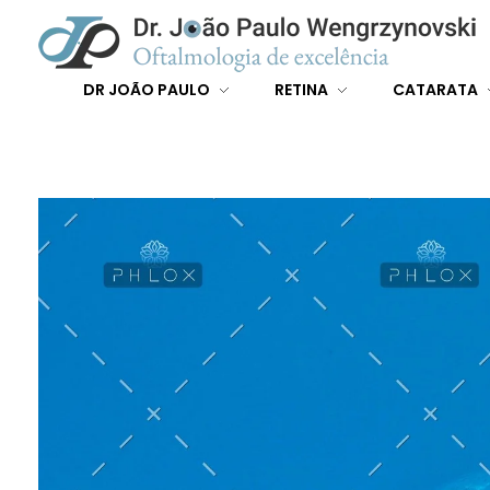
Dr João Paulo Wengrzynovski
Oftalmologista em Curitiba
DR JOÃO PAULO
RETINA
CATARATA