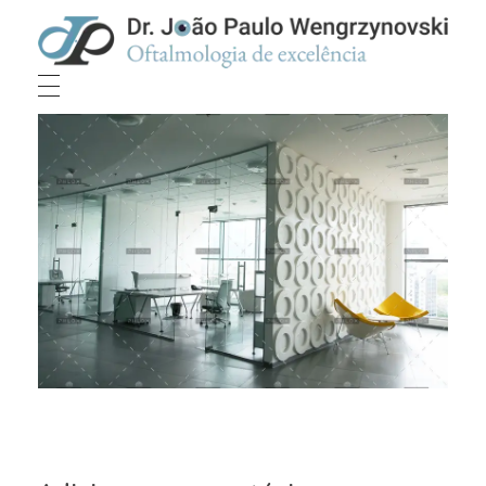
Dr João Paulo Wengrzynovski
Oftalmologista em Curitiba