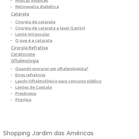
Moscas Volantes
Retinopatia diabética
Catarata
Cirurgia de catarata
Cirurgia de catarata a laser (LenSx)
Lente intraocular
O que é a catarata
Cirurgia Refrativa
Ceratocone
Oftalmologia
Quando procurar um oftalmologista?
Erros refrativos
Laudo Oftalmológico para concurso público
Lentes de Contato
Presbiopia
Pterígio
Shopping Jardim das Américas